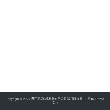
列
表
快
讯
更
多
页
面
Copyright © 2024 湛江挖货信息科技有限公司 版权所有
粤ICP备16096284
号-1