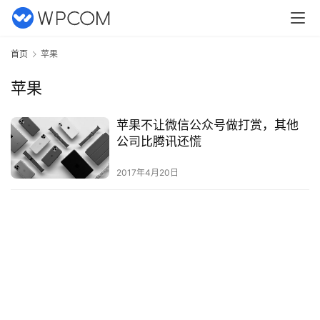
首页
苹果
苹果
苹果不让微信公众号做打赏，其他
公司比腾讯还慌
首
页
2017年4月20日
文
章
分
类
专
题