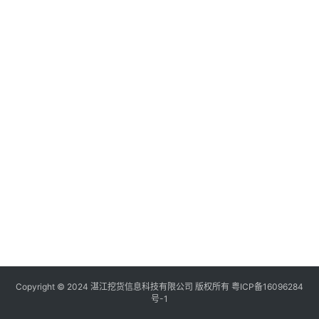
列
表
快
讯
更
多
页
面
Copyright © 2024 湛江挖货信息科技有限公司 版权所有
粤ICP备16096284
号-1